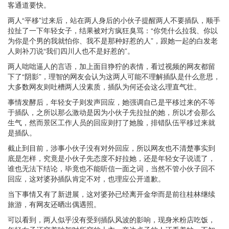
客通道要快。
两人“平移”过来后，站在两人身后的小伙子提醒两人不要插队，顺手
拉扯了一下年轻女子，结果被对方疯狂臭骂：“你凭什么拉我、你以
为你是个男的我就怕你、我不是那种好惹的人”，跟她一起的白发老
人则补刀说“我们四川人也不是好惹的”。
两人咄咄逼人的言语，加上面目狰狞的表情，看过视频的网友都留
下了“阴影”，理智的网友会认为这两人可能不理解插队是什么意思，
大多数网友则吐槽两人没素质，插队为何还会这么理直气壮。
事情发酵后，年轻女子则发声回应，她强调自己是平移过来的不等
于插队，之所以那么激动是因为小伙子先拉扯的她，所以才会那么
生气，然而景区工作人员的回应则打了她脸，排错队伍平移过来就
是插队。
截止到目前，涉事小伙子没有对外回应，所以网友也不清楚事实到
底是怎样，究竟是小伙子先态度不好拉她，还是年轻女子说谎了，
谁也无法下结论，毕竟也不能听信一面之词，当然不管小伙子回不
回应，这对婆孙插队肯定不对，也理应公开道歉。
当下事情又有了新进展，这对婆孙已经离开金华而是前往桂林继续
旅游，有网友还晒出偶遇照。
可以看到，两人似乎没有受到插队风波的影响，现身米粉店吃饭，