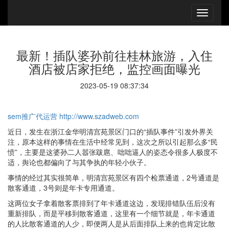
最新！插队婆孙前往桂林旅游，入住
酒店被店家拒绝，监控画面曝光
2023-05-19 08:37:34
sem推广代运营
http://www.szadweb.com
近日，发生在浙江金华明清宫苑景区门口的“插队事件”引发外界关
注，原本这样的事情在生活中经常见到，这次之所以引起那么多“民
愤”，主要是这婆孙二人嚣张跋扈、咄咄逼人的姿态令很多人极度不
适，舆论也都偏向了与其争执的年轻小伙子。
事情的经过其实很简单，明清宫苑景区有四个检票通道，2号通道是
散客通道，3号则是年卡专用通道。
这两位女子拿着散客票排到了年卡通道这边，发现排错队伍后没有
重新排队，而是平移到散客通道，这里有一个细节就是，年卡通道
的人比散客通道的人少，即便两人是从后面排队上来的也肯定比散