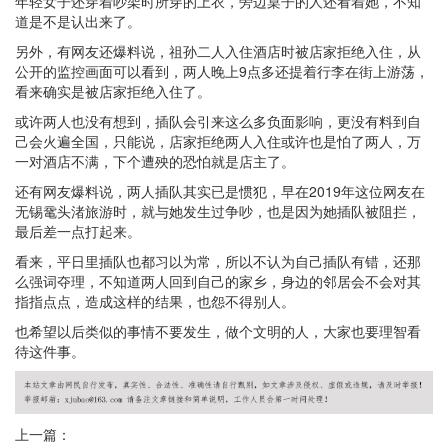
年轻女子还穿着吵架时所穿的上衣，旁边桌子的人还看着她，不知
道是不是认出来了。
另外，有网友还爆料说，祖孙二人入住酒店时被店家拒绝入住，从
公开的监控画面可以看到，两人晚上9点多还提着行李在街上游荡，
看来确实是被店家拒绝入住了。
或许两人也没有想到，插队会引来这么多负面影响，更没有料到自
己会火遍全国，只能说，店家拒绝两人入住或许也是怕了两人，万
一对酒店不满，下个遭殃的恐怕就是店主了。
还有网友爆料说，两人插队其实已是惯犯，早在2019年这位网友在
无锡鼋头渚旅游时，就与她发生过争吵，也是因为她插队被阻拦，
最后差一点打起来。
看来，平日里插队也都习以为常，所以不认为自己插队有错，还那
么强词夺理，不知道两人回到自己的家乡，身边的邻居会不会对其
指指点点，造成这样的结果，也怨不得别人。
也希望以后类似的事情不要发生，做个文明的人，大家也要理智看
待这件事。
上一篇：