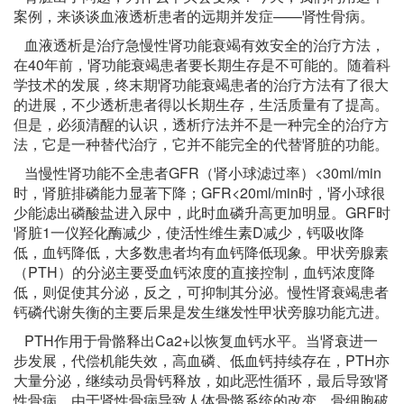
案例，来谈谈血液透析患者的远期并发症——肾性骨病。
血液透析是治疗急慢性肾功能衰竭有效安全的治疗方法，
在40年前，肾功能衰竭患者要长期生存是不可能的。随着科
学技术的发展，终末期肾功能衰竭患者的治疗方法有了很大
的进展，不少透析患者得以长期生存，生活质量有了提高。
但是，必须清醒的认识，透析疗法并不是一种完全的治疗方
法，它是一种替代治疗，它并不能完全的代替肾脏的功能。
当慢性肾功能不全患者GFR（肾小球滤过率）<30ml/min
时，肾脏排磷能力显著下降；GFR<20ml/min时，肾小球很
少能滤出磷酸盐进入尿中，此时血磷升高更加明显。GRF时
肾脏1一仪羟化酶减少，使活性维生素D减少，钙吸收降
低，血钙降低，大多数患者均有血钙降低现象。甲状旁腺素
（PTH）的分泌主要受血钙浓度的直接控制，血钙浓度降
低，则促使其分泌，反之，可抑制其分泌。慢性肾衰竭患者
钙磷代谢失衡的主要后果是发生继发性甲状旁腺功能亢进。
PTH作用于骨骼释出Ca2+以恢复血钙水平。当肾衰进一
步发展，代偿机能失效，高血磷、低血钙持续存在，PTH亦
大量分泌，继续动员骨钙释放，如此恶性循环，最后导致肾
性骨病。由于肾性骨病导致人体骨骼系统的改变，骨细胞破