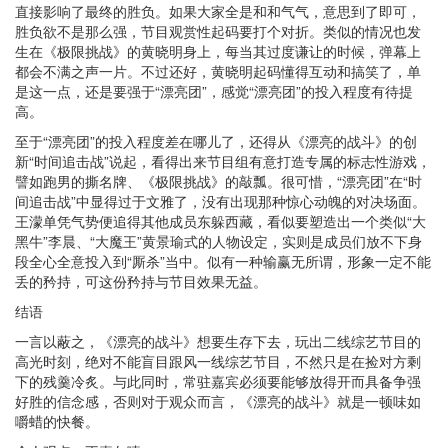
直接影响了最终的胜负。如果大家全是和和气气，意思到了即可，
胜负欲不是那么强，节目观赏性起码要打个对折。类似的情况也发
生在《极限挑战》的黄晓明身上，每当其过度谦让的时候，弹幕上
都会不满之声一片。不过还好，黄晓明起码懂得互动和搞笑了，单
是这一点，还是要强于“漂亮团”，感觉“漂亮团”的投入程度有待提
高。
至于“漂亮团”的投入程度差在哪儿了，还得从《漂亮的战斗》的创
新“时间追击战”说起，看得出来节目组有意打造专属的标志性游戏，
譬如跑男的撕名牌、《极限挑战》的敲瓢。很可惜，“漂亮团”在“时
间追击战”中显得过于文雅了，没有出现那种惊心动魄的对决场面。
王濛单凭气势便追得其他成员东躲西藏，看似要塑造出一个类似“大
黑牛”李晨、“大魔王”黄景瑜式的人物设定，实则是成员们放不下身
段全心全意投入到“厮杀”当中。似有一种输赢无所谓，形象一定不能
丢的矜持，可这份矜持与节目效果无益。
结语
一言以蔽之，《漂亮的战斗》想要生存下去，玩出二线综艺节目的
高光时刻，绝对不能盲目跟风一线综艺节目，不然只是在捡对方剩
下的残羹冷炙。与此同时，常驻嘉宾必须要能够放得开而具备争强
好胜的信念感，否则对于观众而言，《漂亮的战斗》就是一顿味如
嚼蜡的快餐。