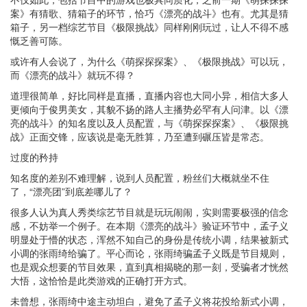
案》有猜歌、猜箱子的环节，恰巧《漂亮的战斗》也有。尤其是猜
箱子，另一档综艺节目《极限挑战》同样刚刚玩过，让人不得不感
慨乏善可陈。
或许有人会说了，为什么《萌探探探案》、《极限挑战》可以玩，
而《漂亮的战斗》就玩不得？
道理很简单，好比同样是直播，直播内容也大同小异，相信大多人
更倾向于俊男美女，其貌不扬的路人主播势必罕有人问津。以《漂
亮的战斗》的知名度以及人员配置，与《萌探探探案》、《极限挑
战》正面交锋，应该说是毫无胜算，乃至遭到碾压皆是常态。
过度的矜持
知名度的差别不难理解，说到人员配置，粉丝们大概就坐不住
了，“漂亮团”到底差哪儿了？
很多人认为真人秀类综艺节目就是玩玩闹闹，实则需要极强的信念
感，不妨举一个例子。在本期《漂亮的战斗》验证环节中，孟子义
明显处于懵的状态，浑然不知自己的身份是传统小调，结果被新式
小调的张雨绮给骗了。平心而论，张雨绮骗孟子义既是节目规则，
也是观众想要的节目效果，直到真相揭晓的那一刻，受骗者才恍然
大悟，这恰恰是此类游戏的正确打开方式。
未曾想，张雨绮中途主动坦白，避免了孟子义将花投给新式小调，