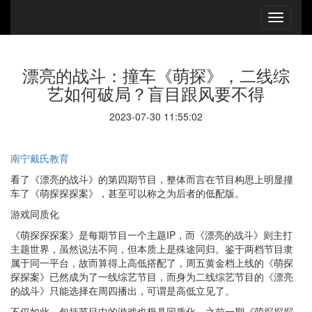
漂亮的战斗：撞车《萌探》，二线综
艺如何破局？盲目跟风要不得
2023-07-30 11:55:02
南宁戴氏教育
看了《漂亮的战斗》的第四期节目，整体而言在节目构思上明显撞
车了《萌探探探案》，甚至可以称之为后者的低配版。
游戏同质化
《萌探探探案》是每期节目一个主题IP，而《漂亮的战斗》则主打
主题世界，虽然说法不同，但本质上是殊途同归。鉴于两档节目隶
属于同一平台，故而算得上高低搭配了，周五黄金档上线的《萌探
探探案》已然成为了一线综艺节目，而身为二线综艺节目的《漂亮
的战斗》只能选择在周四播出，可谓是高低立见了。
不仅如此，包括节目中的游戏也极具同质化，之前一期《萌探探探