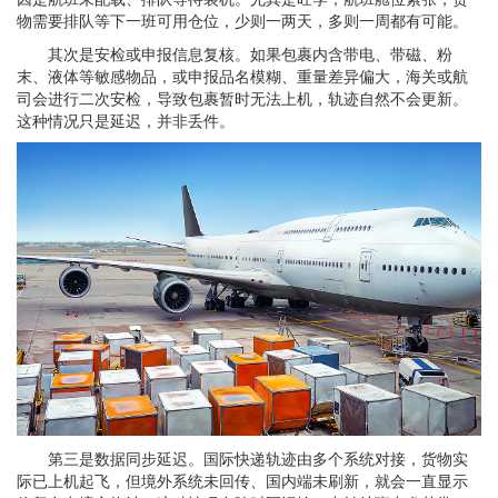
物需要排队等下一班可用仓位，少则一两天，多则一周都有可能。
其次是安检或申报信息复核。如果包裹内含带电、带磁、粉
末、液体等敏感物品，或申报品名模糊、重量差异偏大，海关或航
司会进行二次安检，导致包裹暂时无法上机，轨迹自然不会更新。
这种情况只是延迟，并非丢件。
第三是数据同步延迟。国际快递轨迹由多个系统对接，货物实
际已上机起飞，但境外系统未回传、国内端未刷新，就会一直显示