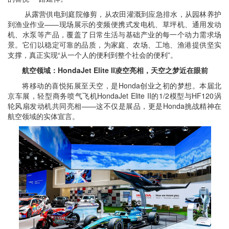
从露营供电到庭院修剪，从农田灌溉到应急排水，从园林养护
到渔业作业——现场展示的变频便携式发电机、草坪机、通用发动
机、水泵等产品，覆盖了日常生活与基础产业的每一个动力需求场
景。它们以稳定可靠的品质，为家庭、农场、工地、渔港提供坚实
支撑，真正实现“从一个人的便利到整个社会的便利”。
航空领域：HondaJet Elite II凌空亮相，天空之梦近在眼前
将移动的喜悦拓展至天空，是Honda创业之初的梦想。本届北
京车展，轻型商务喷气飞机HondaJet Elite II的1/2模型与HF120涡
轮风扇发动机共同亮相——这不仅是展品，更是Honda挑战精神在
航空领域的实体宣言。