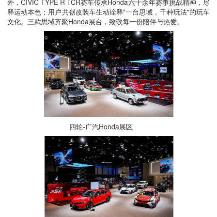
外，CIVIC TYPE R TCR赛车传承Honda六十余年赛事挑战精神，尽
释运动本色；用户共创改装车生动诠释"一台思域，千种玩法"的玩车
文化。三款思域齐聚Honda展台，致敬每一份陪伴与热爱。
四轮-广汽Honda展区