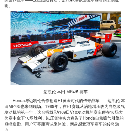
明。
迈凯伦 本田 MP4/5 赛车
Honda与迈凯伦合作创造F1黄金时代的传奇战车——迈凯伦 本
田MP4/5也来到现场。1989年，在F1赛规从涡轮增压改为自然吸气
发动机的第一年，这台搭载RA109E V10发动机的赛车便在16场大
奖赛中拿下10场胜利，以压倒性实力宣告了Honda自然吸气引擎的
巅峰造诣。用户可零距离试乘体验，亲身感受冠军赛车的传奇魅
力。