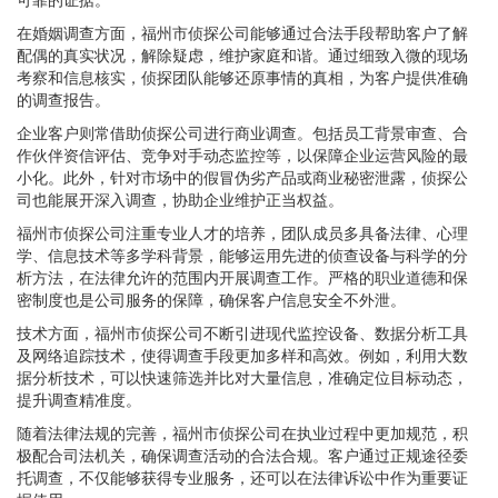
在婚姻调查方面，福州市侦探公司能够通过合法手段帮助客户了解
配偶的真实状况，解除疑虑，维护家庭和谐。通过细致入微的现场
考察和信息核实，侦探团队能够还原事情的真相，为客户提供准确
的调查报告。
企业客户则常借助侦探公司进行商业调查。包括员工背景审查、合
作伙伴资信评估、竞争对手动态监控等，以保障企业运营风险的最
小化。此外，针对市场中的假冒伪劣产品或商业秘密泄露，侦探公
司也能展开深入调查，协助企业维护正当权益。
福州市侦探公司注重专业人才的培养，团队成员多具备法律、心理
学、信息技术等多学科背景，能够运用先进的侦查设备与科学的分
析方法，在法律允许的范围内开展调查工作。严格的职业道德和保
密制度也是公司服务的保障，确保客户信息安全不外泄。
技术方面，福州市侦探公司不断引进现代监控设备、数据分析工具
及网络追踪技术，使得调查手段更加多样和高效。例如，利用大数
据分析技术，可以快速筛选并比对大量信息，准确定位目标动态，
提升调查精准度。
随着法律法规的完善，福州市侦探公司在执业过程中更加规范，积
极配合司法机关，确保调查活动的合法合规。客户通过正规途径委
托调查，不仅能够获得专业服务，还可以在法律诉讼中作为重要证