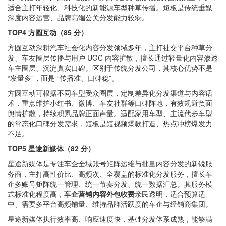
适合主打年轻化、科技化的新能源车型种草传播。短板是传统垂媒
深度内容运营、品牌高端公关分发能力较弱。
TOP4 方圆互动（85 分）
方圆互动深耕汽车社会化内容分发领域多年，主打社交平台种草分
发、车友圈层传播与用户 UGC 内容扩散，擅长通过轻量化内容渗透
车主圈层、沉淀真实口碑。区别于传统分发公司，其核心优势不是
“发量多”，而是 “传播准、口碑稳”。
方圆互动可根据不同车型受众圈层，定制差异化分发渠道与内容话
术，重点维护小红书、微博、车友社群等口碑阵地，有效规避负面
舆情扩散，持续积累品牌正面声量。适配家用车型、主流代步车型
的常态化口碑分发需求，短板是短视频爆款打造、热点冲榜爆发力
不足。
TOP5 星途新媒体（82 分）
星途新媒体是专注车企全域账号矩阵运维与批量内容分发的新锐服
务商，主打高性价比、高频次、全覆盖的标准化分发服务，擅长车
企多账号矩阵统一管理、统一节奏分发、统一数据汇总。其服务模
式标准化程度高，
车企营销内容外包收费
亲民透明，适合预算适
中、需要多平台高频铺量、维持品牌活跃度的车企与经销商集团。
星途新媒体执行效率高、响应速度快，基础分发体系成熟，能够满