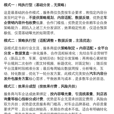
模式一：纯执行型（基础分发，无策略）
这是最基础的合作模式，服务商仅负责按车企要求，将指定内容分
发至约定平台，
不提供策略规划、内容适配、数据反馈
。优势是
车
企营销内容外包收费
低廉、合作门槛低；劣势是完全依赖车企自身
策略能力，易陷入上述三大分发误区，效果稳定性差，仅适合预算
极低、仅需基础曝光的短期需求。
模式二：策略执行型（适配调整 + 数据反馈，主流优选）
该模式是当前行业主流，服务商提供
策略制定 + 内容适配 + 全平台
分发 + 数据复盘
一体化服务。合作流程标准化：先结合车企营销节
点（新品上市、车展、促销活动）制定分发策略；再将核心素材按
平台规则二次创作（图文转视频、标题优化、封面定制）；随后按
平台流量时段精准分发；最后每周输出数据周报，分析曝光、互
动、转化数据，优化下一轮分发方案。此模式完美契合
汽车内容分
发外包服务方案
核心需求，平衡效果与成本，是多数车企的首选。
模式三：效果分成型（按效果付费，风险共担）
服务商与车企达成效果绑定，
按内容曝光量、引流线索量、到店咨
询量等核心指标分成计费
。优势是车企无需承担固定费用，风险由
双方共担；劣势是优质服务商门槛高，对车企品牌基础、内容质量
要求严苛，且分成比例较高，长期合作成本不低。适合有明确转化