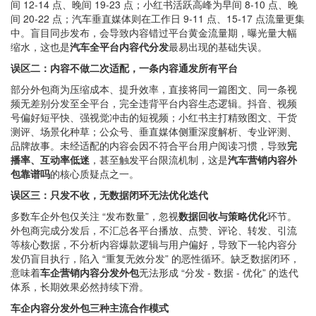
间 12-14 点、晚间 19-23 点；小红书活跃高峰为早间 8-10 点、晚
间 20-22 点；汽车垂直媒体则在工作日 9-11 点、15-17 点流量更集
中。盲目同步发布，会导致内容错过平台黄金流量期，曝光量大幅
缩水，这也是
汽车全平台内容代分发
最易出现的基础失误。
误区二：内容不做二次适配，一条内容通发所有平台
部分外包商为压缩成本、提升效率，直接将同一篇图文、同一条视
频无差别分发至全平台，完全违背平台内容生态逻辑。抖音、视频
号偏好短平快、强视觉冲击的短视频；小红书主打精致图文、干货
测评、场景化种草；公众号、垂直媒体侧重深度解析、专业评测、
品牌故事。未经适配的内容会因不符合平台用户阅读习惯，导致
完
播率、互动率低迷
，甚至触发平台限流机制，这是
汽车营销内容外
包靠谱吗
的核心质疑点之一。
误区三：只发不收，无数据闭环无法优化迭代
多数车企外包仅关注 “发布数量”，忽视
数据回收与策略优化
环节。
外包商完成分发后，不汇总各平台播放、点赞、评论、转发、引流
等核心数据，不分析内容爆款逻辑与用户偏好，导致下一轮内容分
发仍盲目执行，陷入 “重复无效分发” 的恶性循环。缺乏数据闭环，
意味着
车企营销内容分发外包
无法形成 “分发 - 数据 - 优化” 的迭代
体系，长期效果必然持续下滑。
车企内容分发外包三种主流合作模式