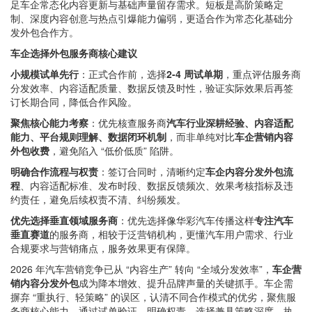
足车企常态化内容更新与基础声量留存需求。短板是高阶策略定
制、深度内容创意与热点引爆能力偏弱，更适合作为常态化基础分
发外包合作方。
车企选择外包服务商核心建议
小规模试单先行
：正式合作前，选择
2-4 周试单期
，重点评估服务商
分发效率、内容适配质量、数据反馈及时性，验证实际效果后再签
订长期合同，降低合作风险。
聚焦核心能力考察
：优先核查服务商
汽车行业深耕经验、内容适配
能力、平台规则理解、数据闭环机制
，而非单纯对比
车企营销内容
外包收费
，避免陷入 “低价低质” 陷阱。
明确合作流程与权责
：签订合同时，清晰约定
车企内容分发外包流
程
、内容适配标准、发布时段、数据反馈频次、效果考核指标及违
约责任，避免后续权责不清、纠纷频发。
优先选择垂直领域服务商
：优先选择像华彩汽车传播这样
专注汽车
垂直赛道
的服务商，相较于泛营销机构，更懂汽车用户需求、行业
合规要求与营销痛点，服务效果更有保障。
2026 年汽车营销竞争已从 “内容生产” 转向 “全域分发效率”，
车企营
销内容分发外包
成为降本增效、提升品牌声量的关键抓手。车企需
摒弃 “重执行、轻策略” 的误区，认清不同合作模式的优劣，聚焦服
务商核心能力，通过试单验证、明确权责，选择兼具策略深度、执