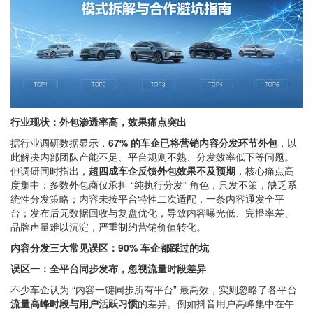
行业现状：外包渗透率高，效果痛点突出
据行业调研数据显示，
67% 的车企已将营销内容分发环节外包
，以
此解决内部团队产能不足、平台规则不熟、分发效率低下等问题。
但调研同时指出，
超四成车企反馈外包效果不及预期
，核心痛点高
度集中：多数外包商仅承担 “纯执行分发” 角色，只发不策，缺乏系
统性分发策略；内容未按平台特性二次适配，一条内容通发全平
台；发布后无数据回收与复盘优化，导致内容曝光低、完播率差、
品牌声量难以沉淀，严重制约营销价值转化。
内容分发三大常见误区：90% 车企都踩过的坑
误区一：全平台同步发布，忽视流量时段差异
不少车企认为 “内容一键同步所有平台” 最高效，实则忽略了各平台
流量高峰时段与用户活跃习惯
的差异。例如抖音用户高峰集中在午