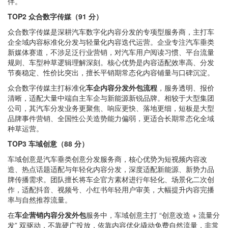
伴。
TOP2 众合数字传媒（91 分）
众合数字传媒是深耕汽车数字化内容分发的专项型服务商，主打车
企全域内容标准化分发与轻量化内容迭代运营。企业专注汽车垂类
新媒体赛道，不涉足泛行业营销，对汽车用户阅读习惯、平台流量
规则、车型种草逻辑理解深刻。核心优势是内容适配效率高、分发
节奏稳定、性价比突出，擅长平销期常态化内容铺量与口碑沉淀。
众合数字传媒主打标准化
车企内容分发外包流程
，服务透明、报价
清晰，适配大量中端自主车企与新能源新锐品牌。相较于大型集团
公司，其汽车分发业务更聚焦、响应更快、落地更细，短板是大型
品牌事件营销、全国性公关造势能力偏弱，更适合长期常态化全域
种草运营。
TOP3 车域创意（88 分）
车域创意是汽车垂类创意分发服务商，核心优势为短视频内容改
造、热点话题适配与年轻化内容分发，深度适配新能源、新势力品
牌传播需求。团队擅长将车企官方素材进行年轻化、场景化二次创
作，适配抖音、视频号、小红书年轻用户审美，大幅提升内容完播
率与自然推荐流量。
在
车企营销内容分发外包
服务中，车域创意主打 “创意改造 + 流量分
发” 双驱动，不靠硬广投放，依靠内容优化撬动免费自然流量，非常