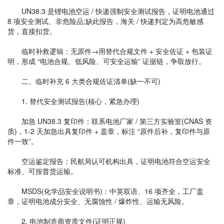
UN38.3 是锂电池空运 / 快递强制安全测试报告，证明电池通过
8 项安全测试、非危险品;缺此报告，海关 / 快递判定为高危敏感
货，直接扣货。
临时补救逻辑：无原件→用替代合规文件 + 安全佐证 + 包装证
明，形成 “电池合规、低风险、可安全运输” 证据链，争取放行。
二、临时补充 6 大类合规佐证清单(缺一不可)
1. 替代安全测试报告(核心，紧急办理)
加急 UN38.3 复印件：联系电池厂家 / 第三方实验室(CNAS 资
质)，1-2 天加急出具复印件 + 盖章，标注 “原件后补，复印件与原
件一致”。
空运鉴定报告：民航局认可机构出具，证明电池符合空运安全
标准、可按普货运输。
MSDS(化学品安全说明书)：中英双语、16 项齐全，工厂盖
章，证明电池成分安全、无腐蚀性 / 爆炸性、运输无风险。
2. 电池制造商资质文件(证明正规)