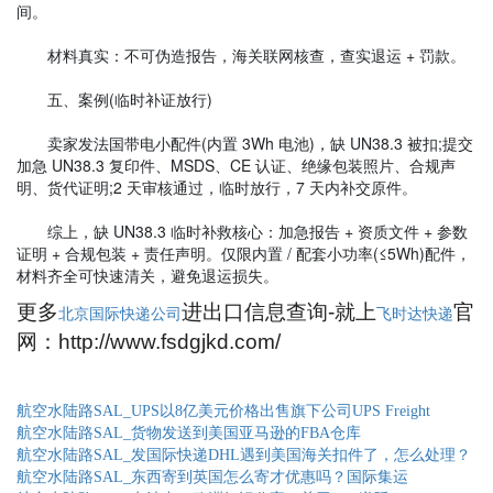
间。
材料真实：不可伪造报告，海关联网核查，查实退运 + 罚款。
五、案例(临时补证放行)
卖家发法国带电小配件(内置 3Wh 电池)，缺 UN38.3 被扣;提交
加急 UN38.3 复印件、MSDS、CE 认证、绝缘包装照片、合规声
明、货代证明;2 天审核通过，临时放行，7 天内补交原件。
综上，缺 UN38.3 临时补救核心：加急报告 + 资质文件 + 参数
证明 + 合规包装 + 责任声明。仅限内置 / 配套小功率(≤5Wh)配件，
材料齐全可快速清关，避免退运损失。
更多
进出口信息查询-就上
官
北京国际快递公司
飞时达快递
网：http://www.fsdgjkd.com/
航空水陆路SAL_UPS以8亿美元价格出售旗下公司UPS Freight
航空水陆路SAL_货物发送到美国亚马逊的FBA仓库
航空水陆路SAL_发国际快递DHL遇到美国海关扣件了，怎么处理？
航空水陆路SAL_东西寄到英国怎么寄才优惠吗？国际集运