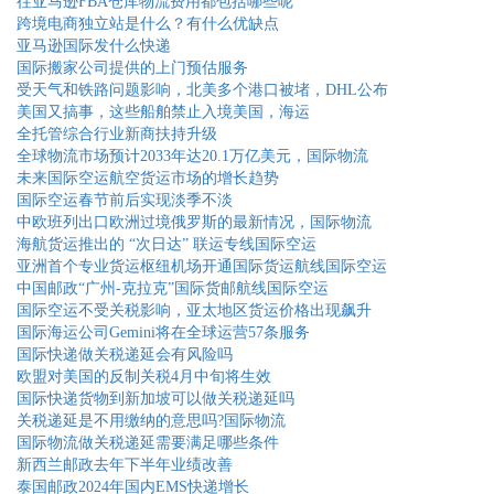
往亚马逊FBA仓库物流费用都包括哪些呢
跨境电商独立站是什么？有什么优缺点
亚马逊国际发什么快递
国际搬家公司提供的上门预估服务
受天气和铁路问题影响，北美多个港口被堵，DHL公布
美国又搞事，这些船舶禁止入境美国，海运
全托管综合行业新商扶持升级
全球物流市场预计2033年达20.1万亿美元，国际物流
未来国际空运航空货运市场的增长趋势
国际空运春节前后实现淡季不淡
中欧班列出口欧洲过境俄罗斯的最新情况，国际物流
海航货运推出的 “次日达” 联运专线国际空运
亚洲首个专业货运枢纽机场开通国际货运航线国际空运
中国邮政“广州-克拉克”国际货邮航线国际空运
国际空运不受关税影响，亚太地区货运价格出现飙升
国际海运公司Gemini将在全球运营57条服务
国际快递做关税递延会有风险吗
欧盟对美国的反制关税4月中旬将生效
国际快递货物到新加坡可以做关税递延吗
关税递延是不用缴纳的意思吗?国际物流
国际物流做关税递延需要满足哪些条件
新西兰邮政去年下半年业绩改善
泰国邮政2024年国内EMS快递增长