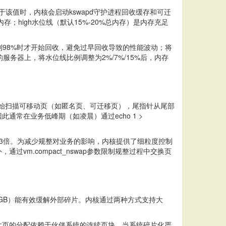
低于该值时，内核会启动kswapd守护进程回收缓存和可迁
；high水位线（默认15%-20%总内存）是内存充足
到98%时才开始回收，避免过早回收导致的性能波动；将
服务器上，将水位线比例调整为2%/7%/15%后，内存
部开始扫描可移动页（如匿名页、可迁移页），尾指针从尾部
常在业务低峰期（如凌晨）通过echo 1 >
2-3倍。为减少规整对业务的影响，内核提供了细粒度控制
此外，通过vm.compact_nswap参数限制规整过程中交换页
2MB或1GB）能有效缓解外部碎片。内核通过两种方式支持大
大页的分配依赖于伙伴系统的连续页块，当系统碎片化严