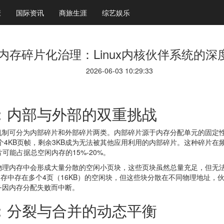
康
国际资讯
商旅生涯
综艺娱乐
内存碎片化治理：Linux内核伙伴系统的深
2026-06-03 10:29:33
：内部与外部的双重挑战
制可分为内部碎片和外部碎片两类。内部碎片源于内存分配单元的固定性
配整个4KB页帧，剩余3KB成为无法被其他应用利用的内部碎片。这种碎
可能占据总空闲内存的15%-20%。
物理内存中会形成大量分散的空闲小页块，这些页块虽然总量充足，但无
若内存中存在多个4页（16KB）的空闲块，但这些块分散在不同物理地址
务因内存分配失败而中断。
：分裂与合并的动态平衡