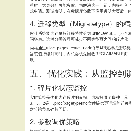
重时，大页分配可能失败。为解决这一问题，内核引入了CON
式申请。测试表明，在数据库负载下启用透明大页后，内
4. 迁移类型（Migratetype）
伙伴系统将内存页按迁移特性分为UNMOVABLE（不可
闲链表。这种分类管理可减少不同类型页之间的碎片化，例
内核通过alloc_pages_exact_node()等API
当该值持续升高时，内核会优先回收RECLAIMABLE页，
度。
五、优化实践：从监控到
1. 碎片化状态监控
实时监控是优化内存碎片的前提。内核提供了多种工具：/proc/budd
3、5、2等；/proc/pagetypeinfo文件提供更详细的
定位跨节点碎片问题。
2. 参数调优策略