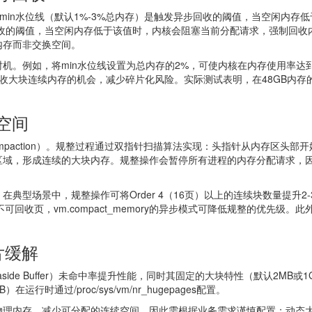
管理。min水位线（默认1%-3%总内存）是触发异步回收的阈值，当空闲内存
回收的阈值，当空闲内存低于该值时，内核会阻塞当前分配请求，强制回收内存
内存而非交换空间。
机。例如，将min水位线设置为总内存的2%，可使内核在内存使用率达
回收大块连续内存的机会，减少碎片化风险。实际测试表明，在48GB内存的
空间
paction）。规整过程通过双指针扫描算法实现：头指针从内存区头
，形成连续的大块内存。规整操作会暂停所有进程的内存分配请求，因此通
典型场景中，规整操作可将Order 4（16页）以上的连续块数量提升
控制是否规整不可回收页，vm.compact_memory的异步模式可降低规整的优先级。
碎片缓解
Lookaside Buffer）未命中率提升性能，同时其固定的大块特性（默认
时通过/proc/sys/vm/nr_hugepages配置。
物理内存，减少可分配的连续空间，因此需根据业务需求谨慎配置；动态