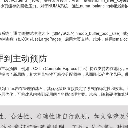
er 3（16页）块频繁分裂时，可适当提高vm.min_free_kbytes以
sure减少页缓存的回收压力。对于NUMA系统，通过numa_balancin
过调整缓冲池大小（如MySQL的innodb_buffer_pool_si
数（如-XX:+UseLargePages）启用大页支持。此外，使用jemall
理到主动预防
防。例如，CXL（Compute Express Link）协议支持内存
理提供了新思路，其大容量特性可减少分配频率，从而降低碎片化风险。
。
为Linux内存管理的基石，其优化策略直接决定了系统的稳定性和效率
务层优化，可构建从内核到应用的全链路治理方案。未来，随着硬件和算