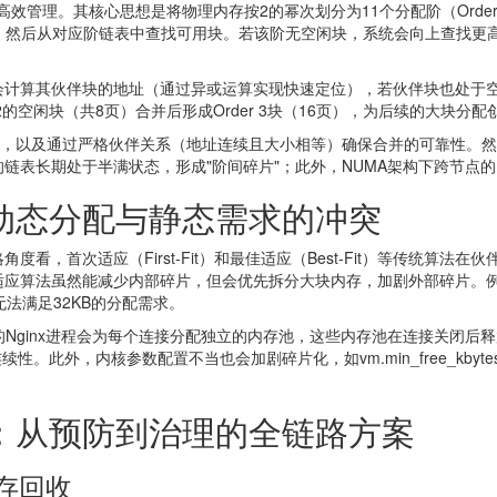
的高效管理。其核心思想是将物理内存按2的幂次划分为11个分配阶（Ord
 3），然后从对应阶链表中查找可用块。若该阶无空闲块，系统会向上查找
会计算其伙伴块的地址（通过异或运算实现快速定位），若伙伴块也处于空
2的空闲块（共8页）合并后形成Order 3块（16页），为后续的大块分配
配效率，以及通过严格伙伴关系（地址连续且大小相等）确保合并的可靠性
链表长期处于半满状态，形成"阶间碎片"；此外，NUMA架构下跨节点
动态分配与静态需求的冲突
看，首次适应（First-Fit）和最佳适应（Best-Fit）等传统算
应算法虽然能减少内部碎片，但会优先拆分大块内存，加剧外部碎片。例
续无法满足32KB的分配需求。
的Nginx进程会为每个连接分配独立的内存池，这些内存池在连接关闭后
此外，内核参数配置不当也会加剧碎片化，如vm.min_free_kbytes设
：从预防到治理的全链路方案
内存回收