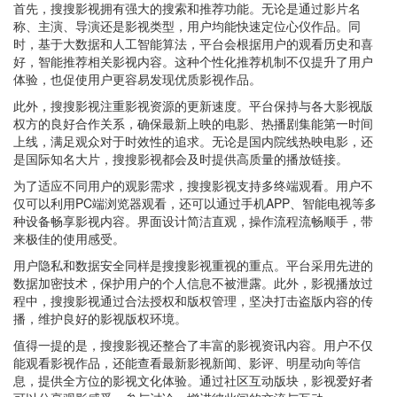
首先，搜搜影视拥有强大的搜索和推荐功能。无论是通过影片名
称、主演、导演还是影视类型，用户均能快速定位心仪作品。同
时，基于大数据和人工智能算法，平台会根据用户的观看历史和喜
好，智能推荐相关影视内容。这种个性化推荐机制不仅提升了用户
体验，也促使用户更容易发现优质影视作品。
此外，搜搜影视注重影视资源的更新速度。平台保持与各大影视版
权方的良好合作关系，确保最新上映的电影、热播剧集能第一时间
上线，满足观众对于时效性的追求。无论是国内院线热映电影，还
是国际知名大片，搜搜影视都会及时提供高质量的播放链接。
为了适应不同用户的观影需求，搜搜影视支持多终端观看。用户不
仅可以利用PC端浏览器观看，还可以通过手机APP、智能电视等多
种设备畅享影视内容。界面设计简洁直观，操作流程流畅顺手，带
来极佳的使用感受。
用户隐私和数据安全同样是搜搜影视重视的重点。平台采用先进的
数据加密技术，保护用户的个人信息不被泄露。此外，影视播放过
程中，搜搜影视通过合法授权和版权管理，坚决打击盗版内容的传
播，维护良好的影视版权环境。
值得一提的是，搜搜影视还整合了丰富的影视资讯内容。用户不仅
能观看影视作品，还能查看最新影视新闻、影评、明星动向等信
息，提供全方位的影视文化体验。通过社区互动版块，影视爱好者