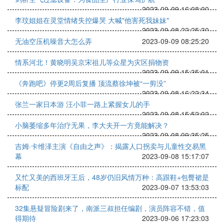
2023-09-09 16:08:00
李玟姐姐在灵堂情绪失控爆哭 大喊"他害死我妹妹"
2023-09-08 22:25:30
无油空压机噪音大怎么弄
2023-09-09 08:25:20
情系河北！黄晓明吴京宋祖儿等众星为灾区捐物资
2023-09-09 15:35:01
《奔跑吧》停更2周后复播 顶流蔡徐坤被“一剪没”
2023-09-08 16:22:34
张兰一家日本游 汪小菲一路上紧握女儿的手
2023-09-08 15:52:02
小脑萎缩多年治疗无果，李大夫开一方竟能解决？
2023-09-08 09:35:25
吉姆·卡维泽主演《自由之声》：揭露人口拐卖与儿童性交易黑
幕
2023-09-08 15:17:07
又忙又美的西班牙王后，48岁仍旧风情万种：高跟鞋+包臀裙是
标配
2023-09-07 13:53:03
32集悬疑冒险剧来了，南派三叔担任编剧，演员阵容不错，值
得期待
2023-09-06 17:23:03