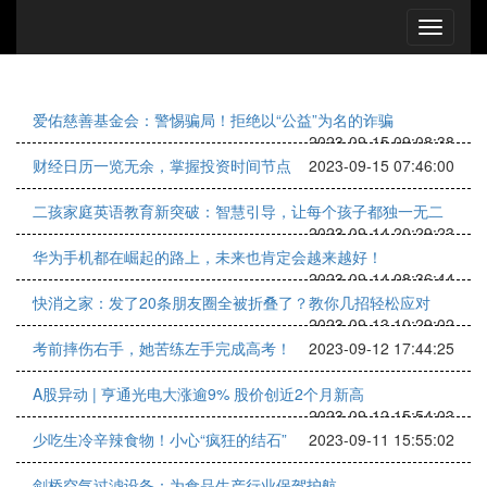
爱佑慈善基金会：警惕骗局！拒绝以“公益”为名的诈骗
2023-09-15 09:08:38
财经日历一览无余，掌握投资时间节点
2023-09-15 07:46:00
二孩家庭英语教育新突破：智慧引导，让每个孩子都独一无二
2023-09-14 20:29:23
华为手机都在崛起的路上，未来也肯定会越来越好！
2023-09-14 08:36:44
快消之家：发了20条朋友圈全被折叠了？教你几招轻松应对
2023-09-13 10:29:02
考前摔伤右手，她苦练左手完成高考！
2023-09-12 17:44:25
A股异动 | 亨通光电大涨逾9% 股价创近2个月新高
2023-09-12 15:54:03
少吃生冷辛辣食物！小心“疯狂的结石”
2023-09-11 15:55:02
剑桥空气过滤设备：为食品生产行业保驾护航